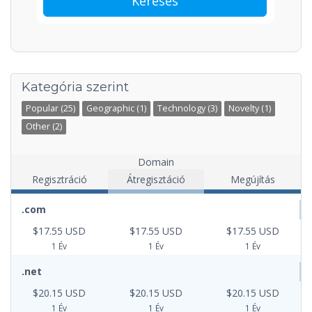
Keresés
Kategória szerint
Popular (25)
Geographic (1)
Technology (3)
Novelty (1)
Other (2)
Domain
Regisztráció
Átregisztáció
Megújítás
.com
$17.55 USD
$17.55 USD
$17.55 USD
1 Év
1 Év
1 Év
.net
$20.15 USD
$20.15 USD
$20.15 USD
1 Év
1 Év
1 Év