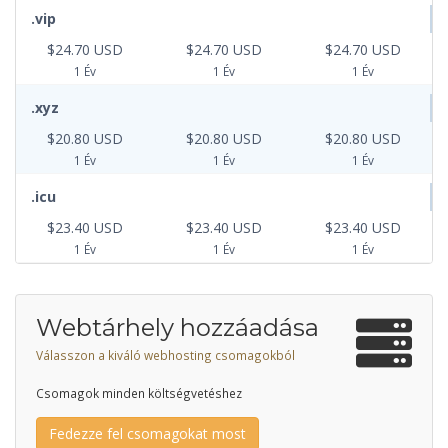
.vip
$24.70 USD
$24.70 USD
$24.70 USD
1 Év
1 Év
1 Év
.xyz
$20.80 USD
$20.80 USD
$20.80 USD
1 Év
1 Év
1 Év
.icu
$23.40 USD
$23.40 USD
$23.40 USD
1 Év
1 Év
1 Év
Webtárhely hozzáadása
Válasszon a kiváló webhosting csomagokból
Csomagok minden költségvetéshez
Fedezze fel csomagokat most