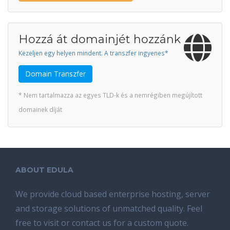
Hozzá át domainjét hozzánk
Kezeljen egy helyen mindent. A transzfer ingyenes*
Domain Transzfer
* Nem tartalmazza az egyes TLD-k és a nemrégiben megújított
domainek díját
ABOUT EDULA
We provide cloud based enterprise hosting, server
and storage solutions of unmatched quality. Feel
free to visit or contact us for a custom quote.