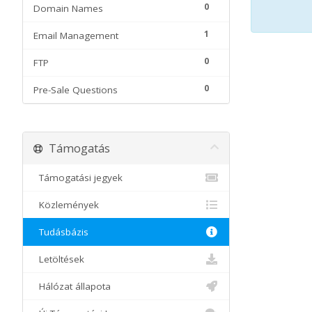
0
Domain Names
1
Email Management
0
FTP
0
Pre-Sale Questions
Támogatás
Támogatási jegyek
Közlemények
Tudásbázis
Letöltések
Hálózat állapota