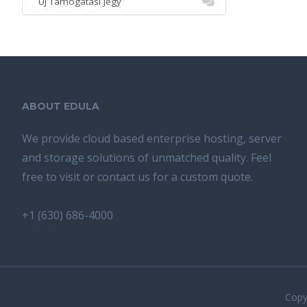
Új Támogatási Jegy
ABOUT EDULA
We provide cloud based enterprise hosting, server
and storage solutions of unmatched quality. Feel
free to visit or contact us for a custom quote.
+1 (630) 686-4000
Copyr