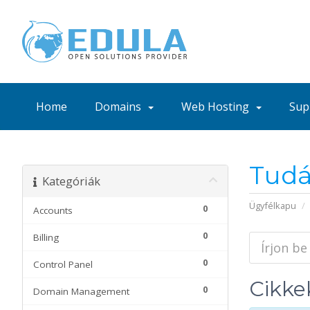
Home
Domains
Web Hosting
Sup
Tudá
Kategóriák
Ügyfélkapu
0
Accounts
0
Billing
0
Control Panel
Cikke
0
Domain Management