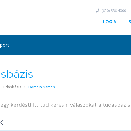
(630) 686-4000
LOGIN
port
sbázis
Tudásbázis
Domain Names
k