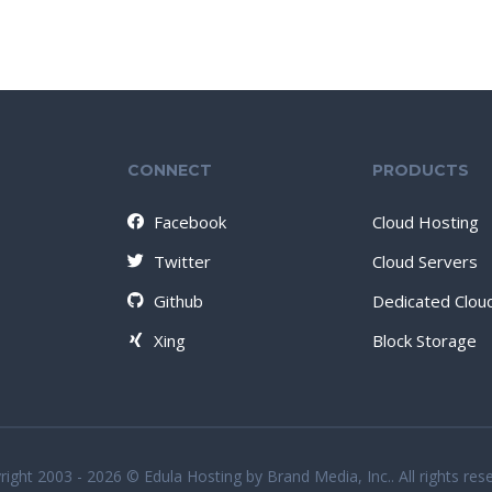
CONNECT
PRODUCTS
Facebook
Cloud Hosting
Twitter
Cloud Servers
Github
Dedicated Clou
Xing
Block Storage
ight 2003 - 2026 © Edula Hosting by Brand Media, Inc.. All rights res