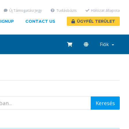
Új Támogatási Jegy
Tudásbázis
Hálózat állapota
SIGNUP
CONTACT US
ÜGYFÉL TERÜLET
Fiók