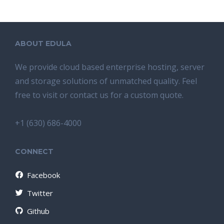
ABOUT EDULA
We provide cloud based enterprise hosting, server
and storage solutions of unmatched quality. Feel
free to visit or contact us for a custom quote.
+1 (630) 686-4000
CONNECT
Facebook
Twitter
Github