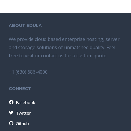
ABOUT EDULA
We provide cloud based enterprise hosting, server
and storage solutions of unmatched quality. Feel
free to visit or contact us for a custom quote.
+1 (630) 686-4000
CONNECT
Facebook
Twitter
Github