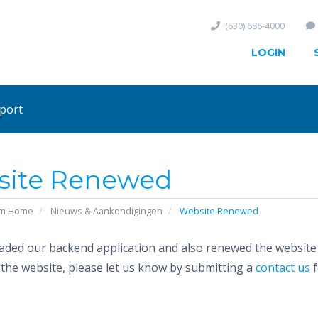
(630) 686-4000
LOGIN
port
ite Renewed
em Home
Nieuws & Aankondigingen
Website Renewed
ded our backend application and also renewed the website to
 the website, please let us know by submitting a
contact us
f