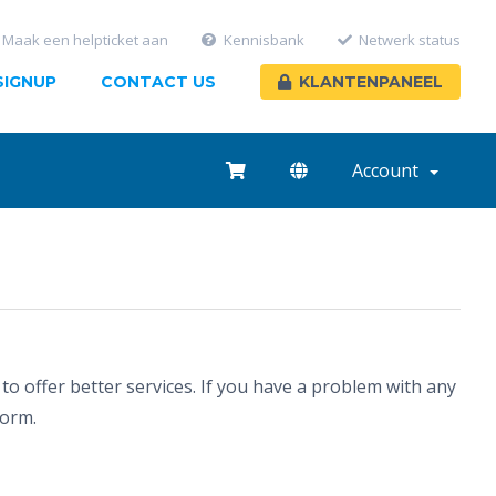
Maak een helpticket aan
Kennisbank
Netwerk status
SIGNUP
CONTACT US
KLANTENPANEEL
Account
 offer better services. If you have a problem with any
orm.