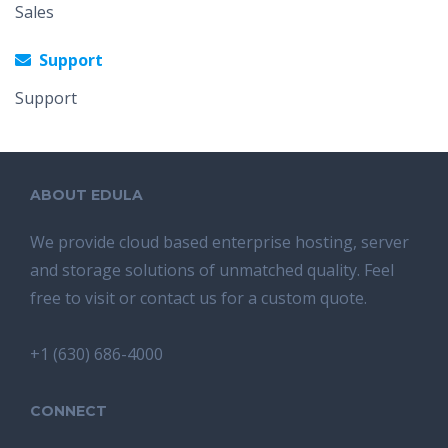
Sales
Support
Support
ABOUT EDULA
We provide cloud based enterprise hosting, server
and storage solutions of unmatched quality. Feel
free to visit or contact us for a custom quote.
+1 (630) 686-4000
CONNECT